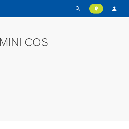
search
person
location_on
MINI COS